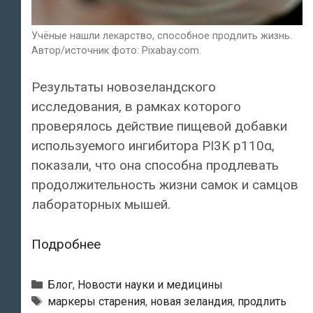
Учёные нашли лекарство, способное продлить жизнь.
Автор/источник фото: Pixabay.com.
Результаты новозеландского
исследования, в рамках которого
проверялось действие пищевой добавки
используемого ингибитора PI3K p110α,
показали, что она способна продлевать
продолжительность жизни самок и самцов
лабораторных мышей.
Новозеландские
Подробнее
учёные
нашли
Рубрики
Блог
,
Новости науки и медицины
лекарство,
Тэги
маркеры старения
,
новая зеландия
,
продлить