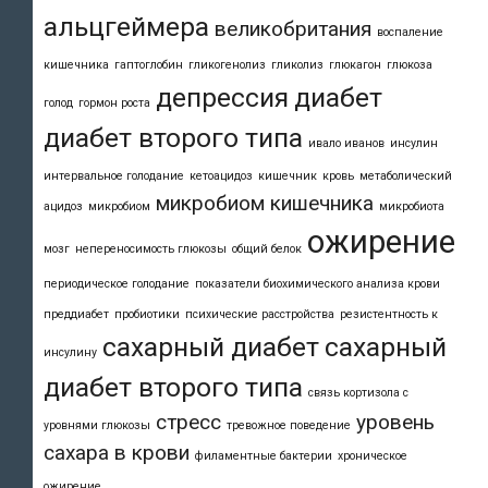
альцгеймера
великобритания
воспаление
кишечника
гаптоглобин
гликогенолиз
гликолиз
глюкагон
глюкоза
депрессия
диабет
голод
гормон роста
диабет второго типа
ивало иванов
инсулин
интервальное голодание
кетоацидоз
кишечник
кровь
метаболический
микробиом кишечника
ацидоз
микробиом
микробиота
ожирение
мозг
непереносимость глюкозы
общий белок
периодическое голодание
показатели биохимического анализа крови
преддиабет
пробиотики
психические расстройства
резистентность к
сахарный диабет
сахарный
инсулину
диабет второго типа
связь кортизола с
стресс
уровень
уровнями глюкозы
тревожное поведение
сахара в крови
филаментные бактерии
хроническое
ожирение