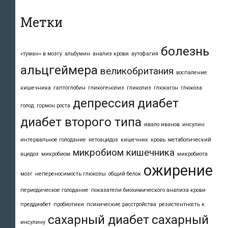
Метки
болезнь
«туман» в мозгу
альбумин
анализ крови
аутофагия
альцгеймера
великобритания
воспаление
кишечника
гаптоглобин
гликогенолиз
гликолиз
глюкагон
глюкоза
депрессия
диабет
голод
гормон роста
диабет второго типа
ивало иванов
инсулин
интервальное голодание
кетоацидоз
кишечник
кровь
метаболический
микробиом кишечника
ацидоз
микробиом
микробиота
ожирение
мозг
непереносимость глюкозы
общий белок
периодическое голодание
показатели биохимического анализа крови
преддиабет
пробиотики
психические расстройства
резистентность к
сахарный диабет
сахарный
инсулину