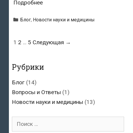
Professor
Подробнее
Roy
Taylor:
Рубрики
Блог
,
Новости науки и медицины
Losing
weight
Навигация
1
2
…
5
Следующая →
to
по
reverse
записям
type
Рубрики
2
diabetes
Блог
(14)
Вопросы и Ответы
(1)
Новости науки и медицины
(13)
Поиск
для: