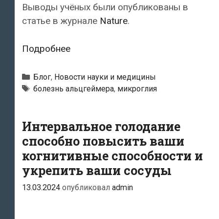
Выводы учёных были опубликованы в
статье в журнале
Nature
.
Быстрое
Подробнее
развитие
болезни
Рубрики
Блог
,
Новости науки и медицины
Альцгеймера
Тэги
болезнь альцгеймера
,
микроглия
связали
с
Интервальное голодание
каплями
способно повысить ваши
жира
когнитивные способности и
в
укрепить ваши сосуды
клетках
мозга
13.03.2024
опубликовал
admin