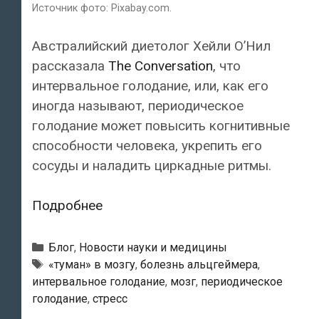
Источник фото: Pixabay.com.
Австралийский диетолог Хейли О’Нил
рассказала
The Conversation
, что
интервальное голодание, или, как его
иногда называют, периодическое
голодание может повысить когнитивные
способности человека, укрепить его
сосуды и наладить циркадные ритмы.
Интервальное
Подробнее
голодание
способно
Рубрики
Блог
,
Новости науки и медицины
повысить
Тэги
«туман» в мозгу
,
болезнь альцгеймера
,
интервальное голодание
,
мозг
,
периодическое
ваши
голодание
,
стресс
когнитивные