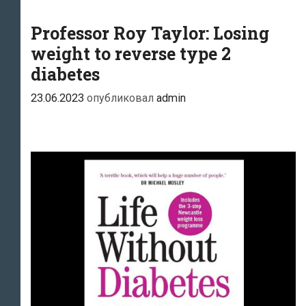
способности
и
Professor Roy Taylor: Losing
укрепить
weight to reverse type 2
ваши
diabetes
сосуды
23.06.2023
опубликовал
admin