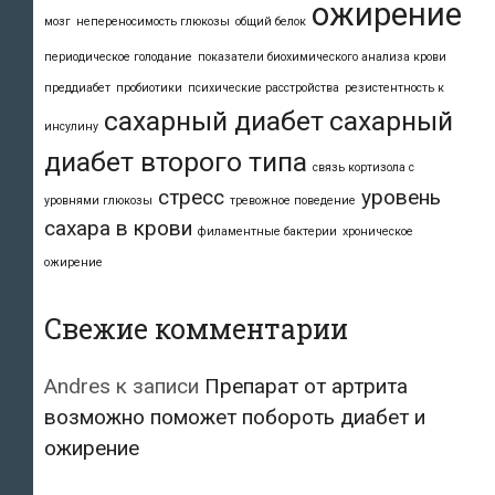
ожирение
мозг
непереносимость глюкозы
общий белок
периодическое голодание
показатели биохимического анализа крови
преддиабет
пробиотики
психические расстройства
резистентность к
сахарный диабет
сахарный
инсулину
диабет второго типа
связь кортизола с
стресс
уровень
уровнями глюкозы
тревожное поведение
сахара в крови
филаментные бактерии
хроническое
ожирение
Свежие комментарии
Andres
к записи
Препарат от артрита
возможно поможет побороть диабет и
ожирение