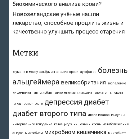
биохимического анализа крови?
Новозеландские учёные нашли
лекарство, способное продлить жизнь и
качественно улучшить процесс старения
Метки
болезнь
«туман» в мозгу
альбумин
анализ крови
аутофагия
альцгеймера
великобритания
воспаление
кишечника
гаптоглобин
гликогенолиз
гликолиз
глюкагон
глюкоза
депрессия
диабет
голод
гормон роста
диабет второго типа
ивало иванов
инсулин
интервальное голодание
кетоацидоз
кишечник
кровь
метаболический
микробиом кишечника
ацидоз
микробиом
микробиота