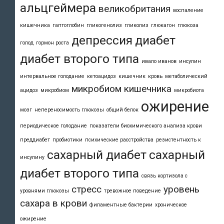
альцгеймера
великобритания
воспаление
кишечника
гаптоглобин
гликогенолиз
гликолиз
глюкагон
глюкоза
депрессия
диабет
голод
гормон роста
диабет второго типа
ивало иванов
инсулин
интервальное голодание
кетоацидоз
кишечник
кровь
метаболический
микробиом кишечника
ацидоз
микробиом
микробиота
ожирение
мозг
непереносимость глюкозы
общий белок
периодическое голодание
показатели биохимического анализа крови
преддиабет
пробиотики
психические расстройства
резистентность к
сахарный диабет
сахарный
инсулину
диабет второго типа
связь кортизола с
стресс
уровень
уровнями глюкозы
тревожное поведение
сахара в крови
филаментные бактерии
хроническое
ожирение