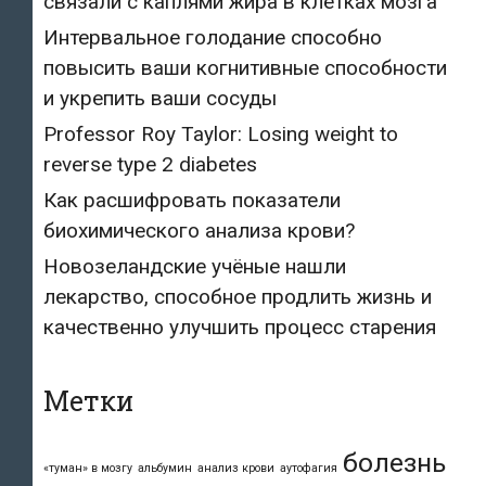
связали с каплями жира в клетках мозга
Интервальное голодание способно
повысить ваши когнитивные способности
и укрепить ваши сосуды
Professor Roy Taylor: Losing weight to
reverse type 2 diabetes
Как расшифровать показатели
биохимического анализа крови?
Новозеландские учёные нашли
лекарство, способное продлить жизнь и
качественно улучшить процесс старения
Метки
болезнь
«туман» в мозгу
альбумин
анализ крови
аутофагия