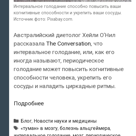
Интервальное голодание способно повысить ваши
когнитивные способности и укрепить ваши сосуды.
Источник фото: Pixabay.com.
Австралийский диетолог Хейли О’Нил
рассказала
The Conversation
, что
интервальное голодание, или, как его
иногда называют, периодическое
голодание может повысить когнитивные
способности человека, укрепить его
сосуды и наладить циркадные ритмы.
Интервальное
Подробнее
голодание
способно
Рубрики
Блог
,
Новости науки и медицины
повысить
Тэги
«туман» в мозгу
,
болезнь альцгеймера
,
интервальное голодание
,
мозг
,
периодическое