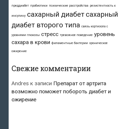
преддиабет
пробиотики
психические расстройства
резистентность к
сахарный диабет
сахарный
инсулину
диабет второго типа
связь кортизола с
стресс
уровень
уровнями глюкозы
тревожное поведение
сахара в крови
филаментные бактерии
хроническое
ожирение
Свежие комментарии
Andres
к записи
Препарат от артрита
возможно поможет побороть диабет и
ожирение