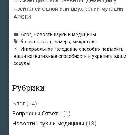
снижающих риск развития деменции у
носителей одной или двух копий мутации
APOE4.
Рубрики
Блог
,
Новости науки и медицины
Тэги
болезнь альцгеймера
,
микроглия
Навигация
Интервальное голодание способно повысить
по
ваши когнитивные способности и укрепить ваши
записям
сосуды
Рубрики
Блог
(14)
Вопросы и Ответы
(1)
Новости науки и медицины
(13)