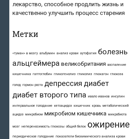
лекарство, способное продлить жизнь и
качественно улучшить процесс старения
Метки
болезнь
«туман» в мозгу
альбумин
анализ крови
аутофагия
альцгеймера
великобритания
воспаление
кишечника
гаптоглобин
гликогенолиз
гликолиз
глюкагон
глюкоза
депрессия
диабет
голод
гормон роста
диабет второго типа
ивало иванов
инсулин
интервальное голодание
кетоацидоз
кишечник
кровь
метаболический
микробиом кишечника
ацидоз
микробиом
микробиота
ожирение
мозг
непереносимость глюкозы
общий белок
периодическое голодание
показатели биохимического анализа крови