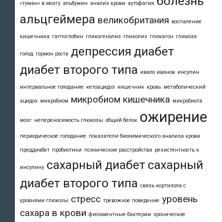
болезнь
«туман» в мозгу
альбумин
анализ крови
аутофагия
альцгеймера
великобритания
воспаление
кишечника
гаптоглобин
гликогенолиз
гликолиз
глюкагон
глюкоза
депрессия
диабет
голод
гормон роста
диабет второго типа
ивало иванов
инсулин
интервальное голодание
кетоацидоз
кишечник
кровь
метаболический
микробиом кишечника
ацидоз
микробиом
микробиота
ожирение
мозг
непереносимость глюкозы
общий белок
периодическое голодание
показатели биохимического анализа крови
преддиабет
пробиотики
психические расстройства
резистентность к
сахарный диабет
сахарный
инсулину
диабет второго типа
связь кортизола с
стресс
уровень
уровнями глюкозы
тревожное поведение
сахара в крови
филаментные бактерии
хроническое