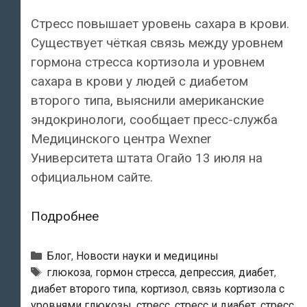
Стресс повышает уровень сахара в крови.
Существует чёткая связь между уровнем
гормона стресса кортизола и уровнем
сахара в крови у людей с диабетом
второго типа, выяснили американские
эндокринологи, сообщает пресс-служба
Медицинского центра Wexner
Университета штата Огайо 13 июля на
официальном сайте.
Стресс
Подробнее
повышает
уровень
Рубрики
Блог
,
Новости науки и медицины
сахара
Тэги
глюкоза
,
гормон стресса
,
депрессия
,
диабет
,
диабет второго типа
,
кортизол
,
связь кортизола с
в
уровнями глюкозы
,
стресс
,
стресс и диабет
,
стресс