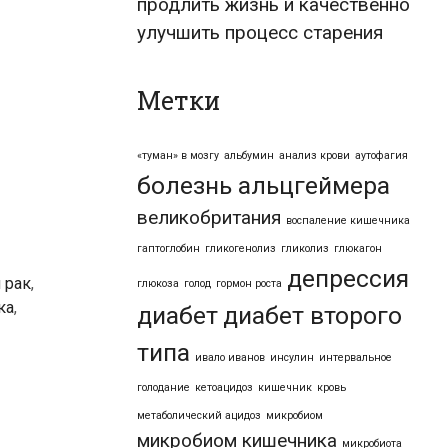
продлить жизнь и качественно
улучшить процесс старения
Метки
«туман» в мозгу
альбумин
анализ крови
аутофагия
болезнь альцгеймера
великобритания
воспаление кишечника
гаптоглобин
гликогенолиз
гликолиз
глюкагон
депрессия
 рак
,
глюкоза
голод
гормон роста
ка
,
диабет
диабет второго
типа
ивало иванов
инсулин
интервальное
голодание
кетоацидоз
кишечник
кровь
метаболический ацидоз
микробиом
микробиом кишечника
микробиота