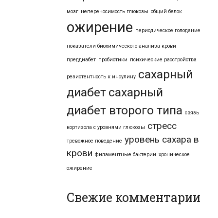
мозг
непереносимость глюкозы
общий белок
ожирение
периодическое голодание
показатели биохимического анализа крови
преддиабет
пробиотики
психические расстройства
сахарный
резистентность к инсулину
диабет
сахарный
диабет второго типа
связь
стресс
кортизола с уровнями глюкозы
уровень сахара в
тревожное поведение
крови
филаментные бактерии
хроническое
ожирение
Свежие комментарии