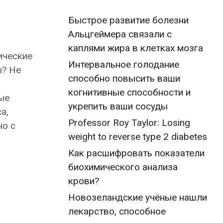
Быстрое развитие болезни
Альцгеймера связали с
каплями жира в клетках мозга
ические
Интервальное голодание
ы? Не
способно повысить ваши
когнитивные способности и
ые
укрепить ваши сосуды
а,
Professor Roy Taylor: Losing
но с
weight to reverse type 2 diabetes
Как расшифровать показатели
биохимического анализа
крови?
Новозеландские учёные нашли
лекарство, способное