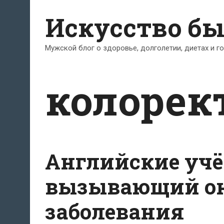
Перейти
Искусство б
к
содержимому
Мужской блог о здоровье, долголетии, диетах и г
колорек
Английские учё
вызывающий он
заболевания