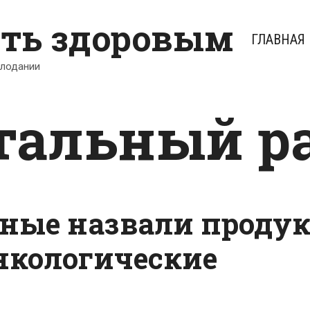
ыть здоровым
ГЛАВНАЯ
олодании
тальный р
ные назвали продук
кологические