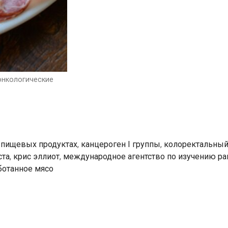
вызывающий
онкологические
заболевания
онкологические
 пищевых продуктах
,
канцероген I группы
,
колоректальный
ста
,
крис эллиот
,
международное агентство по изучению ра
ботанное мясо